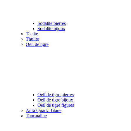
Sodalite pierres
Sodalite bijoux
Tectite
Thulite
Oeil de tigre
Oeil de tigre pierres
Oeil de tigre bijoux
Oeil de tigre figures
Aura Quartz Titane
Tourmaline