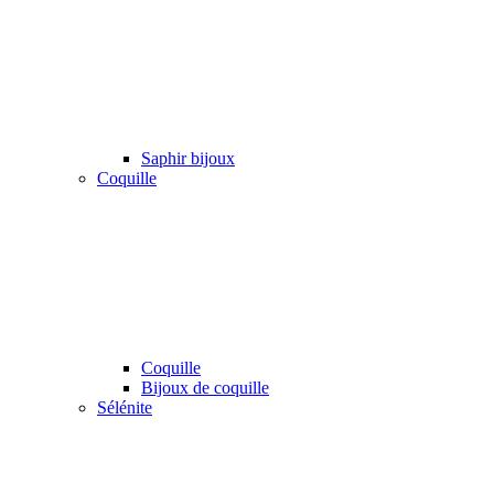
Saphir bijoux
Coquille
Coquille
Bijoux de coquille
Sélénite