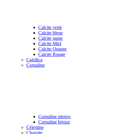
Calcite verte
Calcite bleue
Calcite jaune
Calcite Miel
Calcite Orange
Calcite Rouge
Calsilica
Cornaline
Cornaline pierres
Cornaline bijoux
Célestine
Charoite