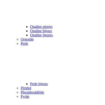
Opaline pierres
Opaline bijoux
Opaline figures
Orgonite
Perle
Perle bijoux
Péridot
Phosphosidérite
Pyrite