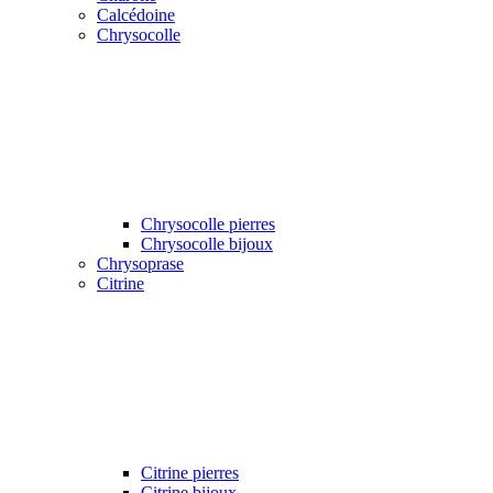
Calcédoine
Chrysocolle
Chrysocolle pierres
Chrysocolle bijoux
Chrysoprase
Citrine
Citrine pierres
Citrine bijoux