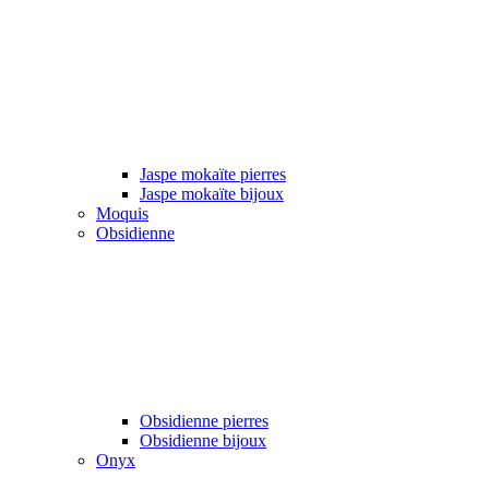
Jaspe mokaïte pierres
Jaspe mokaïte bijoux
Moquis
Obsidienne
Obsidienne pierres
Obsidienne bijoux
Onyx