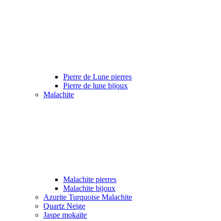
Pierre de Lune pierres
Pierre de lune bijoux
Malachite
Malachite pierres
Malachite bijoux
Azurite Turquoise Malachite
Quartz Neige
Jaspe mokaïte