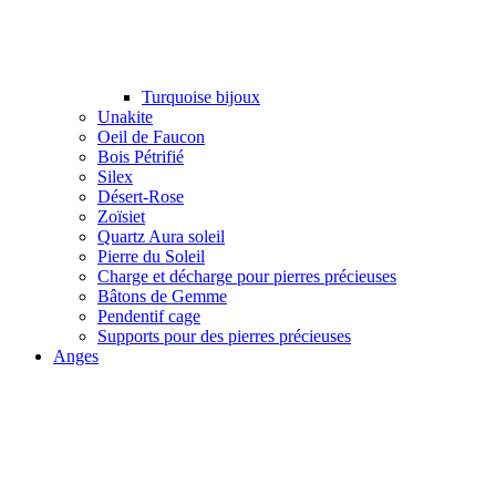
Turquoise bijoux
Unakite
Oeil de Faucon
Bois Pétrifié
Silex
Désert-Rose
Zoïsiet
Quartz Aura soleil
Pierre du Soleil
Charge et décharge pour pierres précieuses
Bâtons de Gemme
Pendentif cage
Supports pour des pierres précieuses
Anges