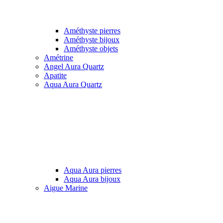
Améthyste pierres
Améthyste bijoux
Améthyste objets
Amétrine
Angel Aura Quartz
Apatite
Aqua Aura Quartz
Aqua Aura pierres
Aqua Aura bijoux
Aigue Marine