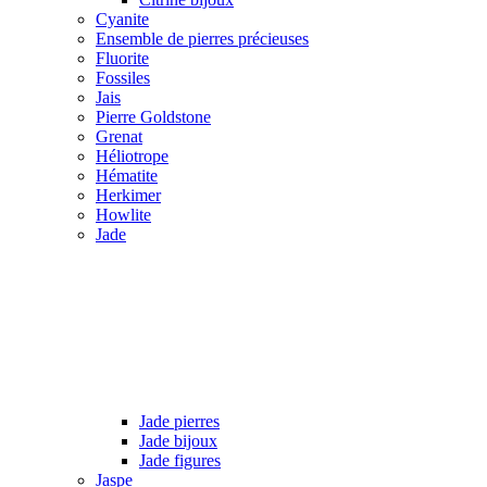
Cyanite
Ensemble de pierres précieuses
Fluorite
Fossiles
Jais
Pierre Goldstone
Grenat
Héliotrope
Hématite
Herkimer
Howlite
Jade
Jade pierres
Jade bijoux
Jade figures
Jaspe