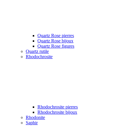
Quartz Rose pierres
Quartz Rose bijoux
Quartz Rose figures
Quartz rutile
Rhodochrosite
Rhodochrosite pierres
Rhodochrosite bijoux
Rhodonite
Saphir