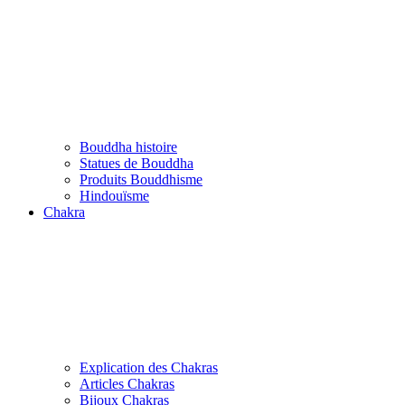
Bouddha histoire
Statues de Bouddha
Produits Bouddhisme
Hindouïsme
Chakra
Explication des Chakras
Articles Chakras
Bijoux Chakras