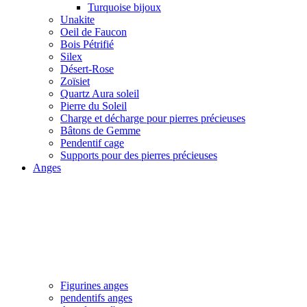
Turquoise bijoux
Unakite
Oeil de Faucon
Bois Pétrifié
Silex
Désert-Rose
Zoïsiet
Quartz Aura soleil
Pierre du Soleil
Charge et décharge pour pierres précieuses
Bâtons de Gemme
Pendentif cage
Supports pour des pierres précieuses
Anges
Figurines anges
pendentifs anges