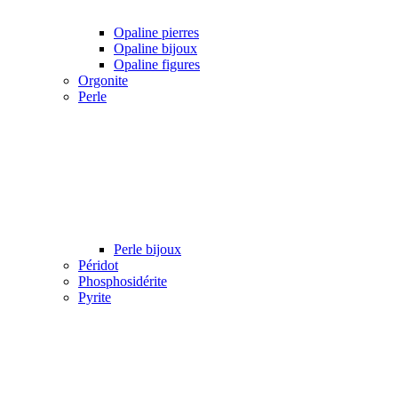
Opaline pierres
Opaline bijoux
Opaline figures
Orgonite
Perle
Perle bijoux
Péridot
Phosphosidérite
Pyrite