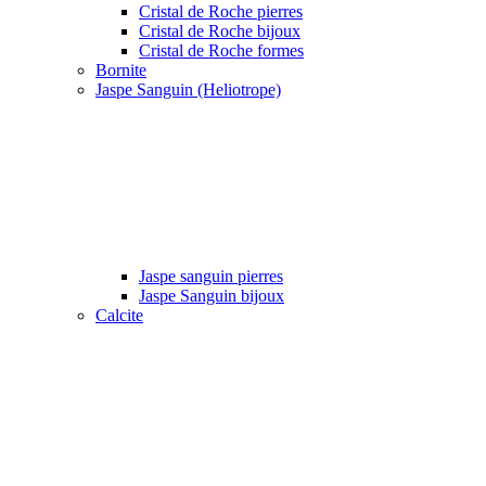
Cristal de Roche pierres
Cristal de Roche bijoux
Cristal de Roche formes
Bornite
Jaspe Sanguin (Heliotrope)
Jaspe sanguin pierres
Jaspe Sanguin bijoux
Calcite