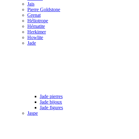
Jais
Pierre Goldstone
Grenat
Héliotrope
Hématite
Herkimer
Howlite
Jade
Jade pierres
Jade bijoux
Jade figures
Jaspe