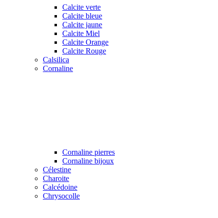
Calcite verte
Calcite bleue
Calcite jaune
Calcite Miel
Calcite Orange
Calcite Rouge
Calsilica
Cornaline
Cornaline pierres
Cornaline bijoux
Célestine
Charoite
Calcédoine
Chrysocolle