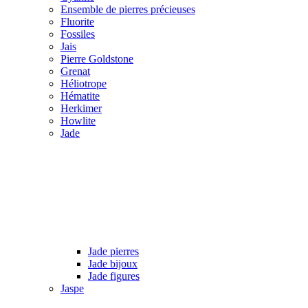
Ensemble de pierres précieuses
Fluorite
Fossiles
Jais
Pierre Goldstone
Grenat
Héliotrope
Hématite
Herkimer
Howlite
Jade
Jade pierres
Jade bijoux
Jade figures
Jaspe