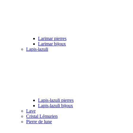
Larimar pierres
Larimar bijoux
Lapis-lazuli
Lapis-lazuli pierres
Lapis-lazuli bijoux
Lave
Cristal Lémurien
Pierre de lune