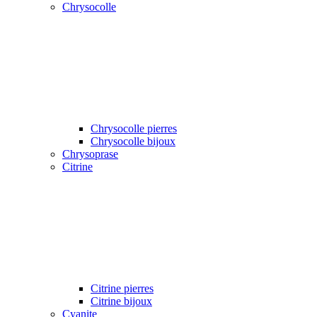
Chrysocolle
Chrysocolle pierres
Chrysocolle bijoux
Chrysoprase
Citrine
Citrine pierres
Citrine bijoux
Cyanite