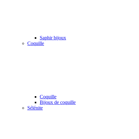
Saphir bijoux
Coquille
Coquille
Bijoux de coquille
Sélénite