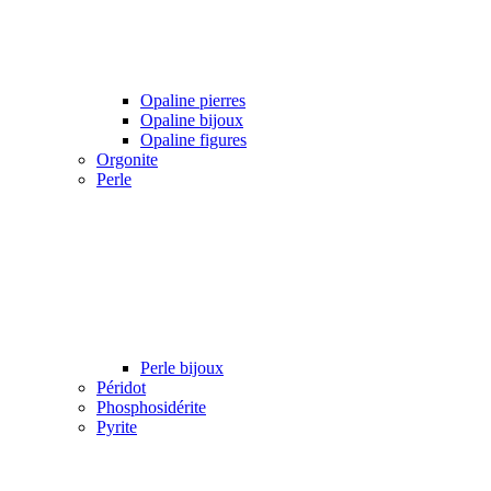
Opaline pierres
Opaline bijoux
Opaline figures
Orgonite
Perle
Perle bijoux
Péridot
Phosphosidérite
Pyrite