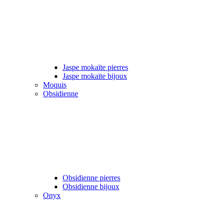
Jaspe mokaïte pierres
Jaspe mokaïte bijoux
Moquis
Obsidienne
Obsidienne pierres
Obsidienne bijoux
Onyx