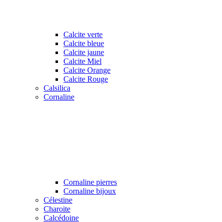
Calcite verte
Calcite bleue
Calcite jaune
Calcite Miel
Calcite Orange
Calcite Rouge
Calsilica
Cornaline
Cornaline pierres
Cornaline bijoux
Célestine
Charoite
Calcédoine