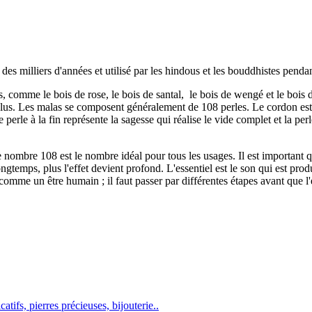
des milliers d'années et utilisé par les hindous et les bouddhistes pendan
, comme le bois de rose, le bois de santal, le bois de wengé et le bois
bien plus. Les malas se composent généralement de 108 perles. Le cordon e
erle à la fin représente la sagesse qui réalise le vide complet et la per
Le nombre 108 est le nombre idéal pour tous les usages. Il est important
ongtemps, plus l'effet devient profond. L'essentiel est le son qui est prod
omme un être humain ; il faut passer par différentes étapes avant que l'ef
atifs, pierres précieuses, bijouterie..