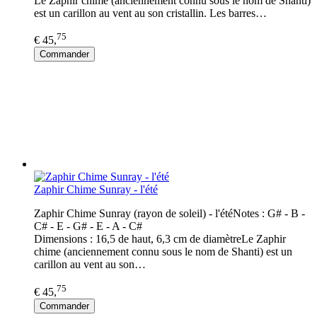
Le Zaphir chime (anciennement connu sous le nom de Shanti)
est un carillon au vent au son cristallin. Les barres…
75
€ 45,
Commander
Zaphir Chime Sunray - l'été
Zaphir Chime Sunray (rayon de soleil) - l'étéNotes : G# - B -
C# - E - G# - E - A - C#
Dimensions : 16,5 de haut, 6,3 cm de diamètreLe Zaphir
chime (anciennement connu sous le nom de Shanti) est un
carillon au vent au son…
75
€ 45,
Commander