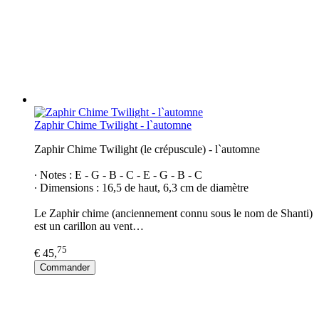
Zaphir Chime Twilight - l`automne
Zaphir Chime Twilight (le crépuscule) - l`automne
∙ Notes : E - G - B - C - E - G - B - C
∙ Dimensions : 16,5 de haut, 6,3 cm de diamètre
Le Zaphir chime (anciennement connu sous le nom de Shanti)
est un carillon au vent…
75
€ 45,
Commander