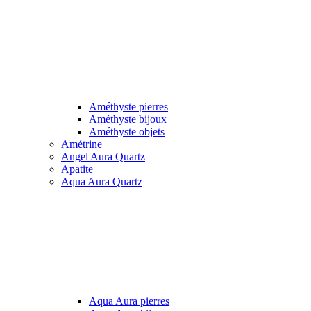
Améthyste pierres
Améthyste bijoux
Améthyste objets
Amétrine
Angel Aura Quartz
Apatite
Aqua Aura Quartz
Aqua Aura pierres