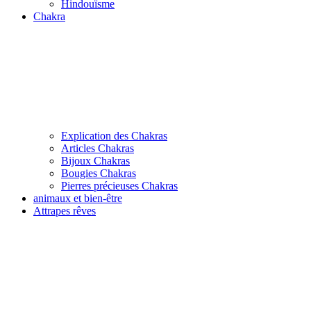
Hindouïsme
Chakra
Explication des Chakras
Articles Chakras
Bijoux Chakras
Bougies Chakras
Pierres précieuses Chakras
animaux et bien-être
Attrapes rêves