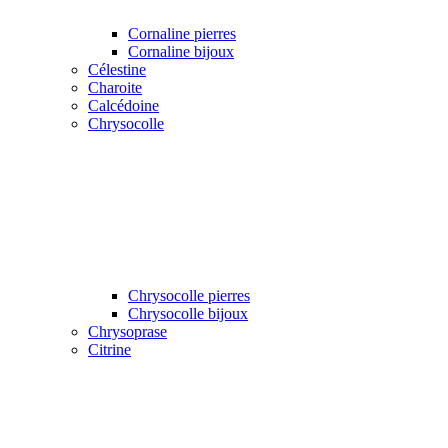
Cornaline pierres
Cornaline bijoux
Célestine
Charoite
Calcédoine
Chrysocolle
Chrysocolle pierres
Chrysocolle bijoux
Chrysoprase
Citrine