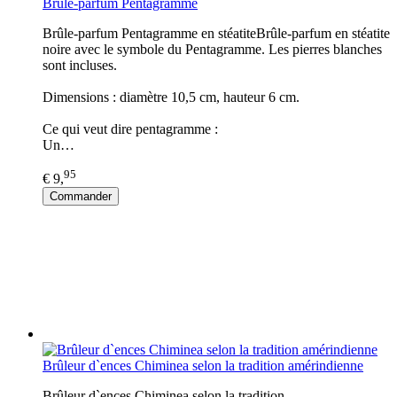
Brûle-parfum Pentagramme
Brûle-parfum Pentagramme en stéatiteBrûle-parfum en stéatite
noire avec le symbole du Pentagramme. Les pierres blanches
sont incluses.
Dimensions : diamètre 10,5 cm, hauteur 6 cm.
Ce qui veut dire pentagramme :
Un…
95
€ 9,
Commander
Brûleur d`ences Chiminea selon la tradition amérindienne
Brûleur d`ences Chiminea selon la tradition