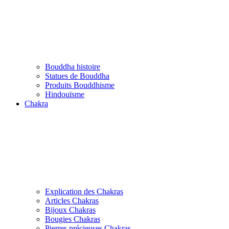
Bouddha histoire
Statues de Bouddha
Produits Bouddhisme
Hindouïsme
Chakra
Explication des Chakras
Articles Chakras
Bijoux Chakras
Bougies Chakras
Pierres précieuses Chakras