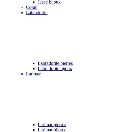
Jaspe bijoux
Corail
Labradorite
Labradorite pierres
Labradorite bijoux
Larimar
Larimar pierres
Larimar bijoux