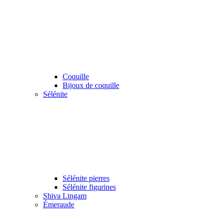
Coquille
Bijoux de coquille
Sélénite
Sélénite pierres
Sélénite figurines
Shiva Lingam
Émeraude