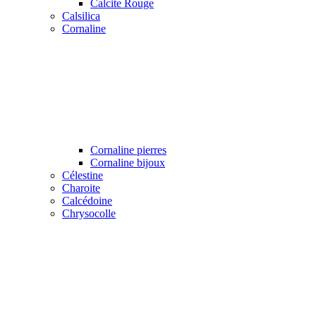
Calcite Rouge
Calsilica
Cornaline
Cornaline pierres
Cornaline bijoux
Célestine
Charoite
Calcédoine
Chrysocolle