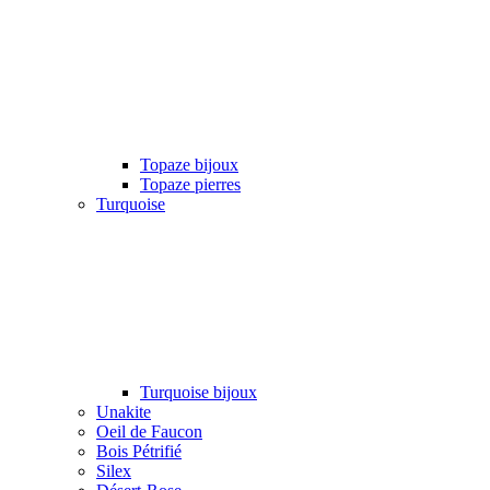
Topaze bijoux
Topaze pierres
Turquoise
Turquoise bijoux
Unakite
Oeil de Faucon
Bois Pétrifié
Silex