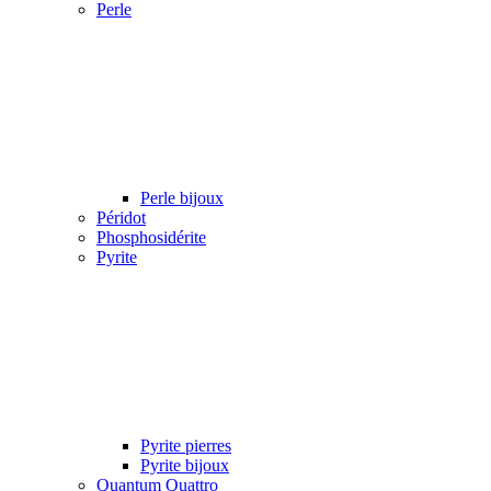
Perle
Perle bijoux
Péridot
Phosphosidérite
Pyrite
Pyrite pierres
Pyrite bijoux
Quantum Quattro