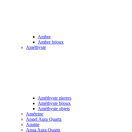
Ambre
Ambre bijoux
Améthyste
Améthyste pierres
Améthyste bijoux
Améthyste objets
Amétrine
Angel Aura Quartz
Apatite
Aqua Aura Quartz