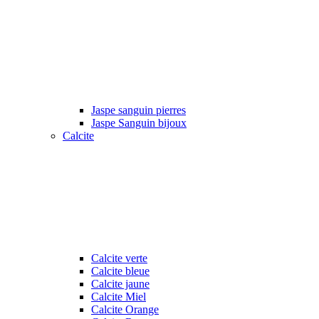
Jaspe sanguin pierres
Jaspe Sanguin bijoux
Calcite
Calcite verte
Calcite bleue
Calcite jaune
Calcite Miel
Calcite Orange