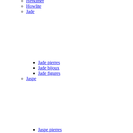
Herkimer
Howlite
Jade
Jade pierres
Jade bijoux
Jade figures
Jaspe
Jaspe pierres