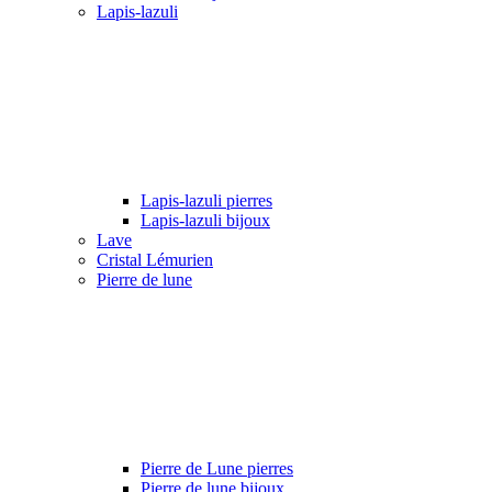
Lapis-lazuli
Lapis-lazuli pierres
Lapis-lazuli bijoux
Lave
Cristal Lémurien
Pierre de lune
Pierre de Lune pierres
Pierre de lune bijoux