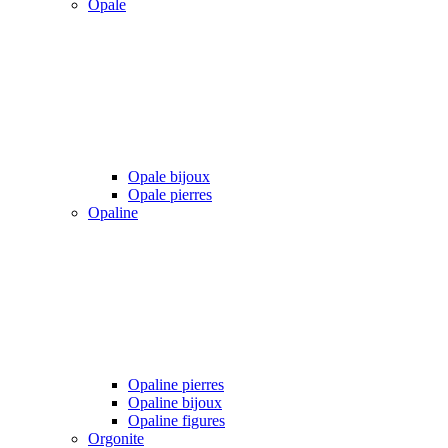
Opale
Opale bijoux
Opale pierres
Opaline
Opaline pierres
Opaline bijoux
Opaline figures
Orgonite