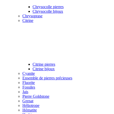
Chrysocolle pierres
Chrysocolle bijoux
Chrysoprase
Citrine
Citrine pierres
Citrine bijoux
Cyanite
Ensemble de pierres précieuses
Fluorite
Fossiles
Jais
Pierre Goldstone
Grenat
Héliotrope
Hématite