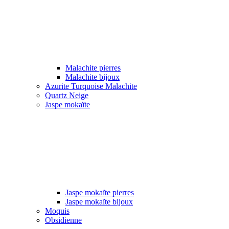
Malachite pierres
Malachite bijoux
Azurite Turquoise Malachite
Quartz Neige
Jaspe mokaïte
Jaspe mokaïte pierres
Jaspe mokaïte bijoux
Moquis
Obsidienne