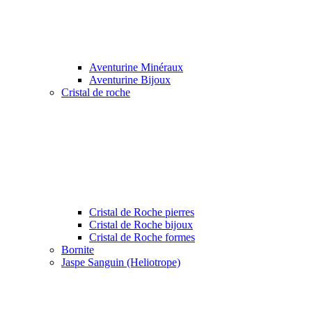
Aventurine Minéraux
Aventurine Bijoux
Cristal de roche
Cristal de Roche pierres
Cristal de Roche bijoux
Cristal de Roche formes
Bornite
Jaspe Sanguin (Heliotrope)