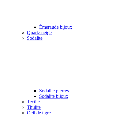
Émeraude bijoux
Quartz neige
Sodalite
Sodalite pierres
Sodalite bijoux
Tectite
Thulite
Oeil de tigre