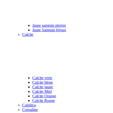
Jaspe sanguin pierres
Jaspe Sanguin bijoux
Calcite
Calcite verte
Calcite bleue
Calcite jaune
Calcite Miel
Calcite Orange
Calcite Rouge
Calsilica
Cornaline