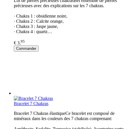
Lot de pierres précieuses chakrasBel ensemble de pierres
précieuses avec des explications sur les 7 chakras.
∙ Chakra 1 : obsidienne noire,
∙ Chakra 2 : Calcite orange,
∙ Chakra 3 : Jaspe jaune,
∙ Chakra 4 : quartz…
95
€ 3,
Commander
Bracelet 7 Chakras
Bracelet 7 Chakras élastiqueCe bracelet est composé de
minéraux dans les couleurs des 7 chakras comprenant:
Améthyste, Sodalite, Turquoise (stabilisée), Aventurine verte,