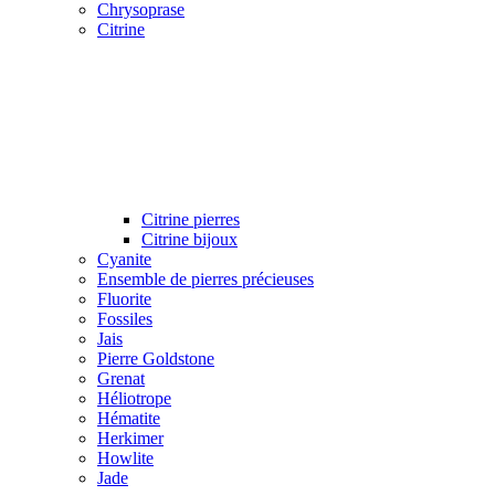
Chrysoprase
Citrine
Citrine pierres
Citrine bijoux
Cyanite
Ensemble de pierres précieuses
Fluorite
Fossiles
Jais
Pierre Goldstone
Grenat
Héliotrope
Hématite
Herkimer
Howlite
Jade