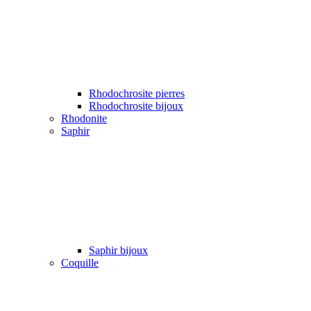
Rhodochrosite pierres
Rhodochrosite bijoux
Rhodonite
Saphir
Saphir bijoux
Coquille