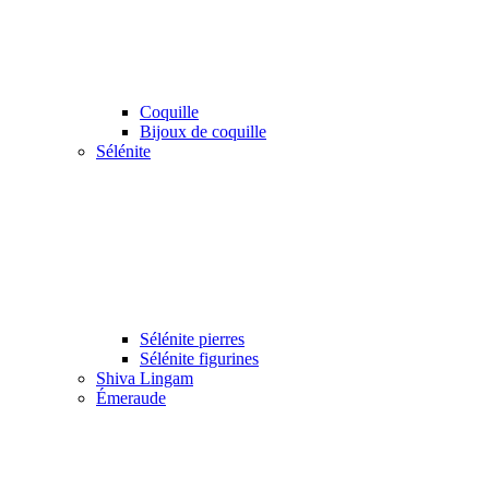
Coquille
Bijoux de coquille
Sélénite
Sélénite pierres
Sélénite figurines
Shiva Lingam
Émeraude