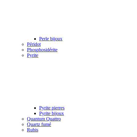
Perle bijoux
Péridot
Phosphosidérite
Pyrite
Pyrite pierres
Pyrite bijoux
Quantum Quattro
Quartz fumé
Rubis