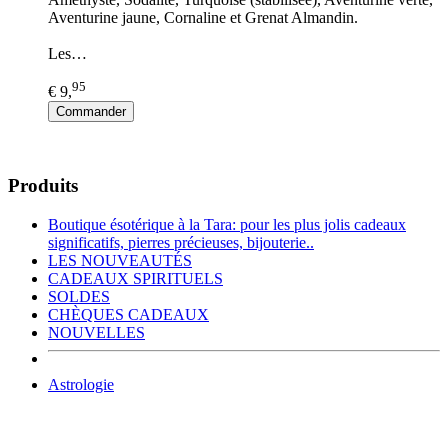
Aventurine jaune, Cornaline et Grenat Almandin.
Les…
95
€ 9,
Commander
Produits
Boutique ésotérique à la Tara: pour les plus jolis cadeaux
significatifs, pierres précieuses, bijouterie..
LES NOUVEAUTÉS
CADEAUX SPIRITUELS
SOLDES
CHÈQUES CADEAUX
NOUVELLES
Astrologie