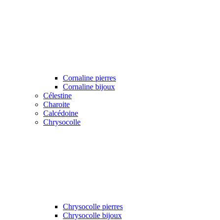
Cornaline pierres
Cornaline bijoux
Célestine
Charoite
Calcédoine
Chrysocolle
Chrysocolle pierres
Chrysocolle bijoux