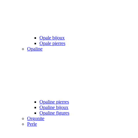
Opale bijoux
Opale pierres
Opaline
Opaline pierres
Opaline bijoux
Opaline figures
Orgonite
Perle