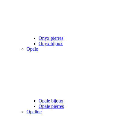
Onyx pierres
Onyx bijoux
Opale
Opale bijoux
Opale pierres
Opaline