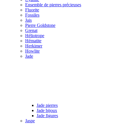
Ensemble de pierres précieuses
Fluorite
Fossiles
Jais
Pierre Goldstone
Grenat
Héliotrope
Hématite
Herkimer
Howlite
Jade
Jade pierres
Jade bijoux
Jade figures
Jaspe