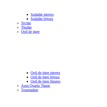
Sodalite pierres
Sodalite bijoux
Tectite
Thulite
Oeil de tigre
Oeil de tigre pierres
Oeil de tigre bijoux
Oeil de tigre figures
Aura Quartz Titane
Tourmaline