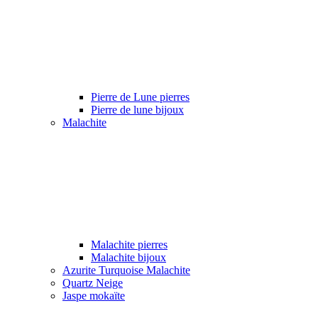
Pierre de Lune pierres
Pierre de lune bijoux
Malachite
Malachite pierres
Malachite bijoux
Azurite Turquoise Malachite
Quartz Neige
Jaspe mokaïte