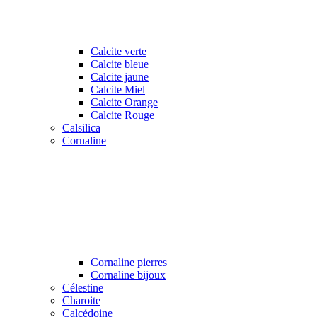
Calcite verte
Calcite bleue
Calcite jaune
Calcite Miel
Calcite Orange
Calcite Rouge
Calsilica
Cornaline
Cornaline pierres
Cornaline bijoux
Célestine
Charoite
Calcédoine