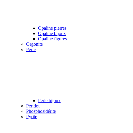
Opaline pierres
Opaline bijoux
Opaline figures
Orgonite
Perle
Perle bijoux
Péridot
Phosphosidérite
Pyrite