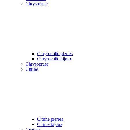
Chrysocolle
Chrysocolle pierres
Chrysocolle bijoux
Chrysoprase
Citrine
Citrine pierres
Citrine bijoux
Cyanite