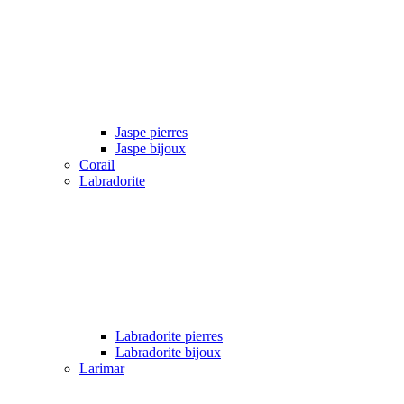
Jaspe pierres
Jaspe bijoux
Corail
Labradorite
Labradorite pierres
Labradorite bijoux
Larimar