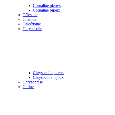
Cornaline pierres
Cornaline bijoux
Célestine
Charoite
Calcédoine
Chrysocolle
Chrysocolle pierres
Chrysocolle bijoux
Chrysoprase
Citrine