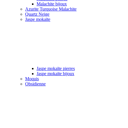
Malachite bijoux
Azurite Turquoise Malachite
Quartz Neige
Jaspe mokaïte
Jaspe mokaïte pierres
Jaspe mokaïte bijoux
Moquis
Obsidienne