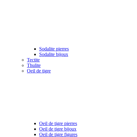
Sodalite pierres
Sodalite bijoux
Tectite
Thulite
Oeil de tigre
Oeil de tigre pierres
Oeil de tigre bijoux
Oeil de tigre figures