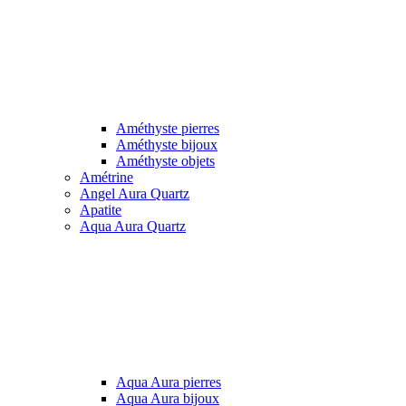
Améthyste pierres
Améthyste bijoux
Améthyste objets
Amétrine
Angel Aura Quartz
Apatite
Aqua Aura Quartz
Aqua Aura pierres
Aqua Aura bijoux