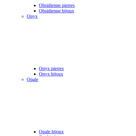
Obsidienne pierres
Obsidienne bijoux
Onyx
Onyx pierres
Onyx bijoux
Opale
Opale bijoux