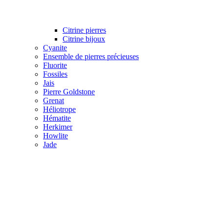
Citrine pierres
Citrine bijoux
Cyanite
Ensemble de pierres précieuses
Fluorite
Fossiles
Jais
Pierre Goldstone
Grenat
Héliotrope
Hématite
Herkimer
Howlite
Jade