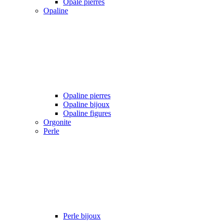
Opale pierres
Opaline
Opaline pierres
Opaline bijoux
Opaline figures
Orgonite
Perle
Perle bijoux