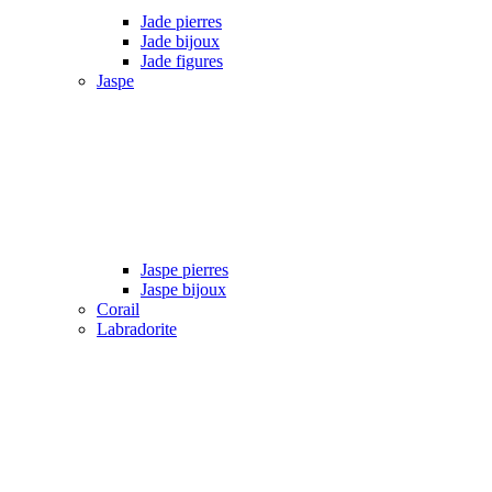
Jade pierres
Jade bijoux
Jade figures
Jaspe
Jaspe pierres
Jaspe bijoux
Corail
Labradorite