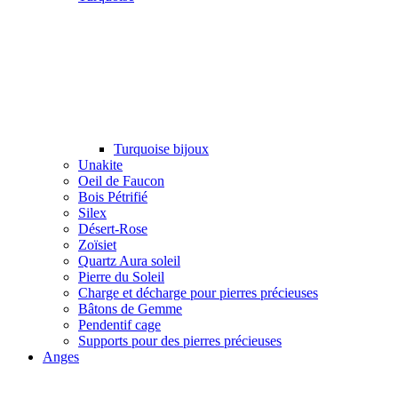
Turquoise bijoux
Unakite
Oeil de Faucon
Bois Pétrifié
Silex
Désert-Rose
Zoïsiet
Quartz Aura soleil
Pierre du Soleil
Charge et décharge pour pierres précieuses
Bâtons de Gemme
Pendentif cage
Supports pour des pierres précieuses
Anges