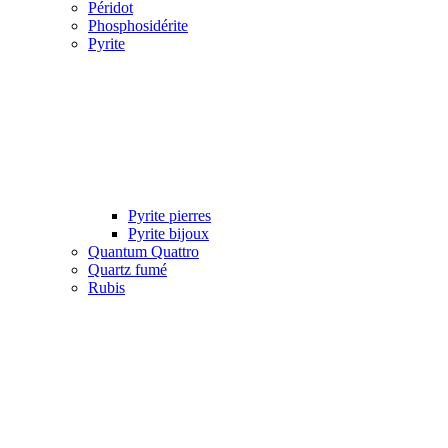
Péridot
Phosphosidérite
Pyrite
Pyrite pierres
Pyrite bijoux
Quantum Quattro
Quartz fumé
Rubis