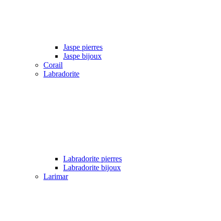
Jaspe pierres
Jaspe bijoux
Corail
Labradorite
Labradorite pierres
Labradorite bijoux
Larimar