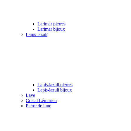
Larimar pierres
Larimar bijoux
Lapis-lazuli
Lapis-lazuli pierres
Lapis-lazuli bijoux
Lave
Cristal Lémurien
Pierre de lune