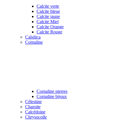
Calcite verte
Calcite bleue
Calcite jaune
Calcite Miel
Calcite Orange
Calcite Rouge
Calsilica
Cornaline
Cornaline pierres
Cornaline bijoux
Célestine
Charoite
Calcédoine
Chrysocolle