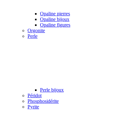
Opaline pierres
Opaline bijoux
Opaline figures
Orgonite
Perle
Perle bijoux
Péridot
Phosphosidérite
Pyrite