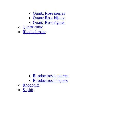
Quartz Rose pierres
Quartz Rose bijoux
Quartz Rose figures
Quartz rutile
Rhodochrosite
Rhodochrosite pierres
Rhodochrosite bijoux
Rhodonite
Saphir