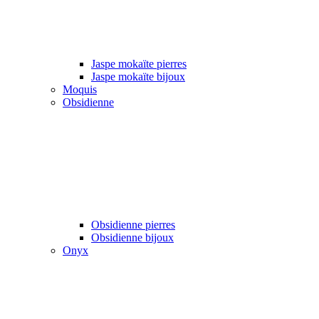
Jaspe mokaïte pierres
Jaspe mokaïte bijoux
Moquis
Obsidienne
Obsidienne pierres
Obsidienne bijoux
Onyx