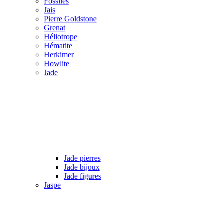
Fossiles
Jais
Pierre Goldstone
Grenat
Héliotrope
Hématite
Herkimer
Howlite
Jade
Jade pierres
Jade bijoux
Jade figures
Jaspe