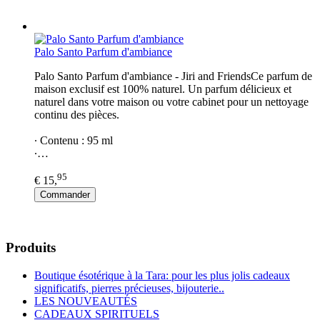
Palo Santo Parfum d'ambiance
Palo Santo Parfum d'ambiance - Jiri and FriendsCe parfum de
maison exclusif est 100% naturel. Un parfum délicieux et
naturel dans votre maison ou votre cabinet pour un nettoyage
continu des pièces.
∙ Contenu : 95 ml
∙…
95
€ 15,
Commander
Produits
Boutique ésotérique à la Tara: pour les plus jolis cadeaux
significatifs, pierres précieuses, bijouterie..
LES NOUVEAUTÉS
CADEAUX SPIRITUELS