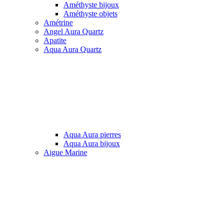
Améthyste bijoux
Améthyste objets
Amétrine
Angel Aura Quartz
Apatite
Aqua Aura Quartz
Aqua Aura pierres
Aqua Aura bijoux
Aigue Marine