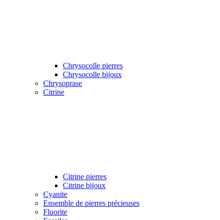
Chrysocolle pierres
Chrysocolle bijoux
Chrysoprase
Citrine
Citrine pierres
Citrine bijoux
Cyanite
Ensemble de pierres précieuses
Fluorite