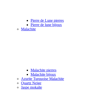
Pierre de Lune pierres
Pierre de lune bijoux
Malachite
Malachite pierres
Malachite bijoux
Azurite Turquoise Malachite
Quartz Neige
Jaspe mokaïte