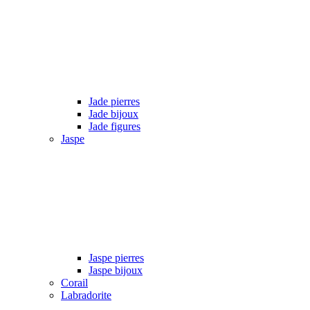
Jade pierres
Jade bijoux
Jade figures
Jaspe
Jaspe pierres
Jaspe bijoux
Corail
Labradorite