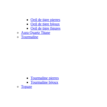
Oeil de tigre pierres
Oeil de tigre bijoux
Oeil de tigre figures
Aura Quartz Titane
Tourmaline
Tourmaline pierres
Tourmaline bijoux
Topaze