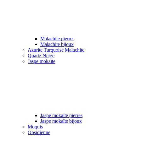
Malachite pierres
Malachite bijoux
Azurite Turquoise Malachite
Quartz Neige
Jaspe mokaïte
Jaspe mokaïte pierres
Jaspe mokaïte bijoux
Moquis
Obsidienne