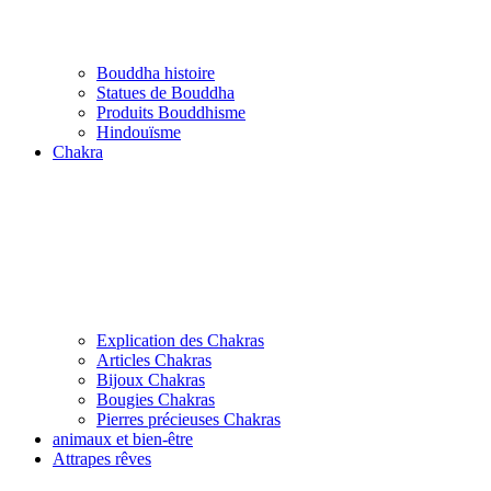
Bouddha histoire
Statues de Bouddha
Produits Bouddhisme
Hindouïsme
Chakra
Explication des Chakras
Articles Chakras
Bijoux Chakras
Bougies Chakras
Pierres précieuses Chakras
animaux et bien-être
Attrapes rêves