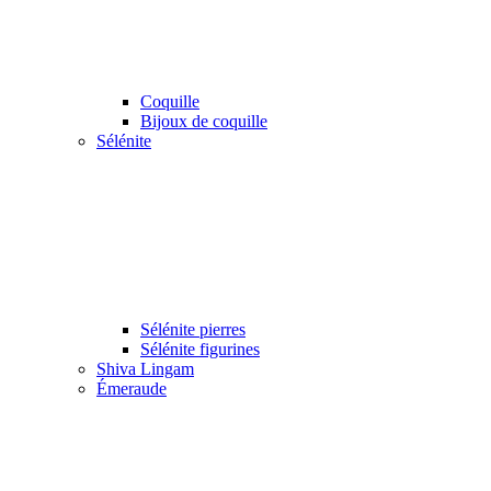
Coquille
Bijoux de coquille
Sélénite
Sélénite pierres
Sélénite figurines
Shiva Lingam
Émeraude