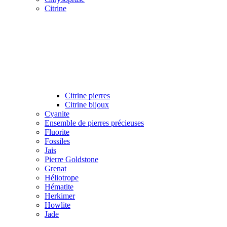
Citrine
Citrine pierres
Citrine bijoux
Cyanite
Ensemble de pierres précieuses
Fluorite
Fossiles
Jais
Pierre Goldstone
Grenat
Héliotrope
Hématite
Herkimer
Howlite
Jade