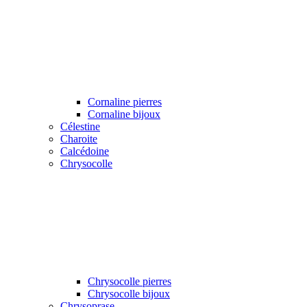
Cornaline pierres
Cornaline bijoux
Célestine
Charoite
Calcédoine
Chrysocolle
Chrysocolle pierres
Chrysocolle bijoux
Chrysoprase