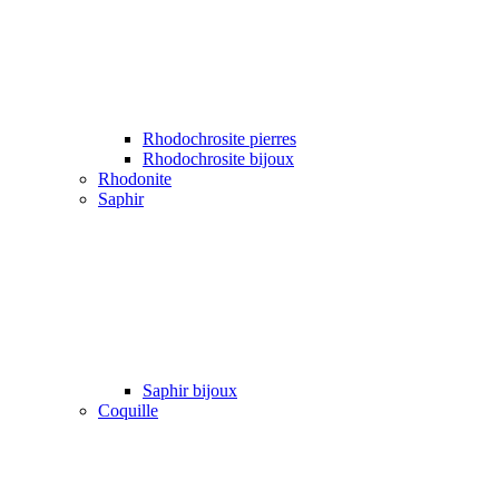
Rhodochrosite pierres
Rhodochrosite bijoux
Rhodonite
Saphir
Saphir bijoux
Coquille