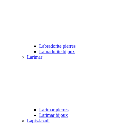
Labradorite pierres
Labradorite bijoux
Larimar
Larimar pierres
Larimar bijoux
Lapis-lazuli