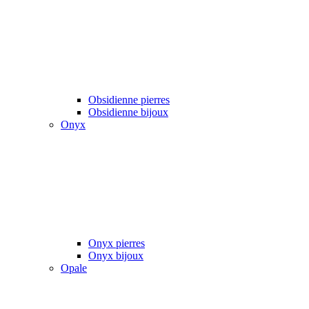
Obsidienne pierres
Obsidienne bijoux
Onyx
Onyx pierres
Onyx bijoux
Opale