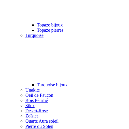
Topaze bijoux
Topaze pierres
Turquoise
Turquoise bijoux
Unakite
Oeil de Faucon
Bois Pétrifié
Silex
Désert-Rose
Zoïsiet
Quartz Aura soleil
Pierre du Soleil