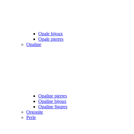
Opale bijoux
Opale pierres
Opaline
Opaline pierres
Opaline bijoux
Opaline figures
Orgonite
Perle