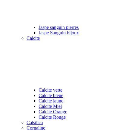
Jaspe sanguin pierres
Jaspe Sanguin bijoux
Calcite
Calcite verte
Calcite bleue
Calcite jaune
Calcite Miel
Calcite Orange
Calcite Rouge
Calsilica
Cornaline