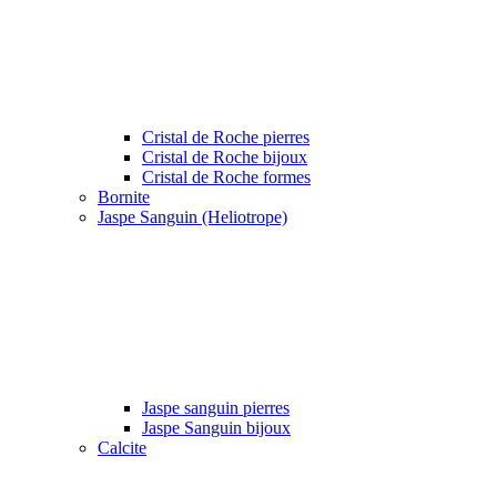
Cristal de Roche pierres
Cristal de Roche bijoux
Cristal de Roche formes
Bornite
Jaspe Sanguin (Heliotrope)
Jaspe sanguin pierres
Jaspe Sanguin bijoux
Calcite