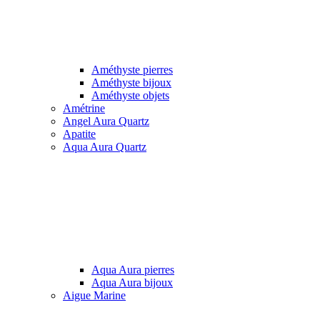
Améthyste pierres
Améthyste bijoux
Améthyste objets
Amétrine
Angel Aura Quartz
Apatite
Aqua Aura Quartz
Aqua Aura pierres
Aqua Aura bijoux
Aigue Marine