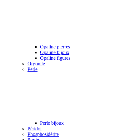
Opaline pierres
Opaline bijoux
Opaline figures
Orgonite
Perle
Perle bijoux
Péridot
Phosphosidérite
Pyrite