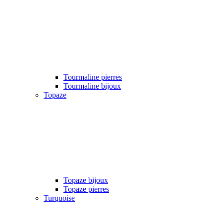
Tourmaline pierres
Tourmaline bijoux
Topaze
Topaze bijoux
Topaze pierres
Turquoise