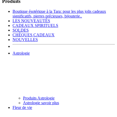
Produits
Boutique ésotérique à la Tara: pour les plus jolis cadeaux
significatifs, pierres précieuses, bijouterie..
LES NOUVEAUTÉS
CADEAUX SPIRITUELS
SOLDES
CHÈQUES CADEAUX
NOUVELLES
Astrologie
Produits Astrologie
Astrologie savoir plus
Fleur de vie