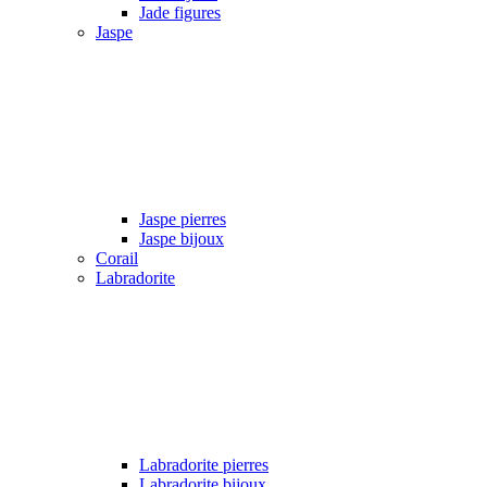
Jade figures
Jaspe
Jaspe pierres
Jaspe bijoux
Corail
Labradorite
Labradorite pierres
Labradorite bijoux