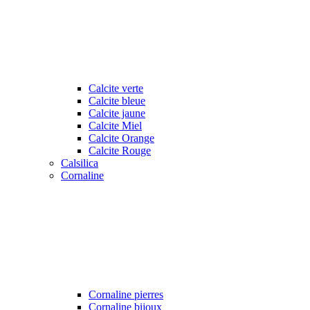
Calcite verte
Calcite bleue
Calcite jaune
Calcite Miel
Calcite Orange
Calcite Rouge
Calsilica
Cornaline
Cornaline pierres
Cornaline bijoux