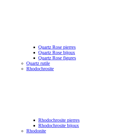
Quartz Rose pierres
Quartz Rose bijoux
Quartz Rose figures
Quartz rutile
Rhodochrosite
Rhodochrosite pierres
Rhodochrosite bijoux
Rhodonite