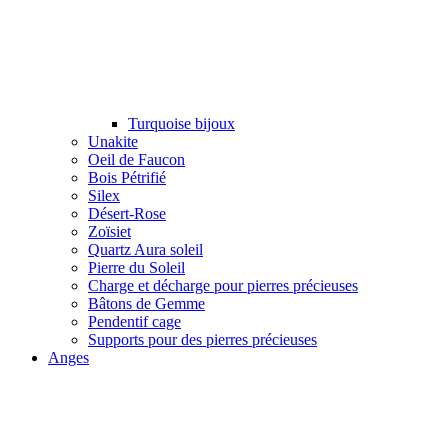
Turquoise bijoux
Unakite
Oeil de Faucon
Bois Pétrifié
Silex
Désert-Rose
Zoïsiet
Quartz Aura soleil
Pierre du Soleil
Charge et décharge pour pierres précieuses
Bâtons de Gemme
Pendentif cage
Supports pour des pierres précieuses
Anges